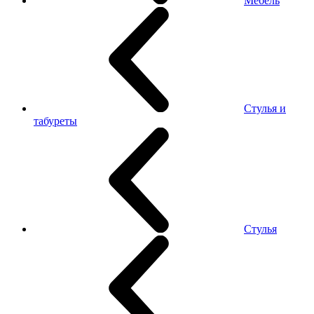
Мебель
Стулья и
табуреты
Стулья