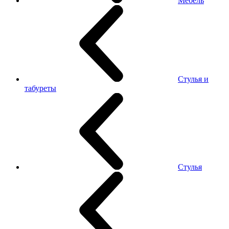
Мебель
Стулья и
табуреты
Стулья