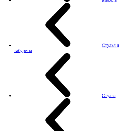
Мебель
Стулья и
табуреты
Стулья