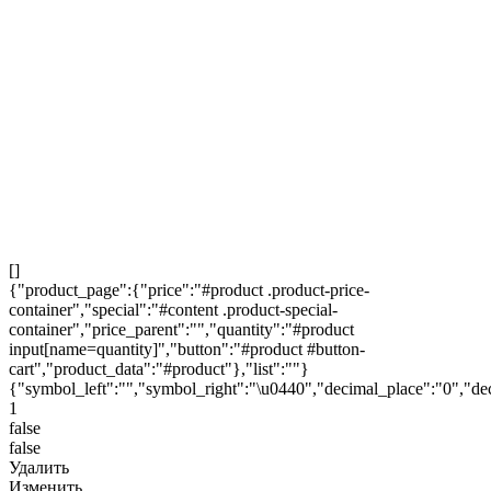
Комплект
Объединить с товаром из корзины?
Основной товар комплекта
уже добавлен в корзину. Объединить с товаром из корзины
или добавить комплект отдельно?
Закрыть
Объединить
Купить
×
Комплект
Удалить комплект из корзины?
Закрыть
Удалить
[]
{"product_page":{"price":"#product .product-price-
container","special":"#content .product-special-
container","price_parent":"","quantity":"#product
input[name=quantity]","button":"#product #button-
cart","product_data":"#product"},"list":""}
{"symbol_left":"","symbol_right":"\u0440","decimal_place":"0","de
1
false
false
Удалить
Изменить