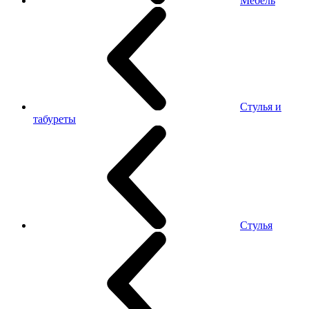
Мебель
Стулья и
табуреты
Стулья