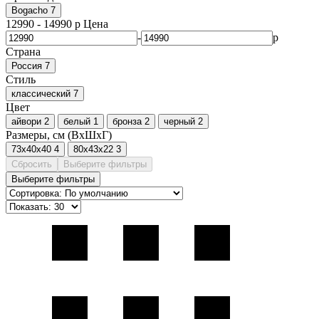
Bogacho
7
12990
-
14990
р
Цена
-
р
Страна
Россия
7
Стиль
классический
7
Цвет
айвори
2
белый
1
бронза
2
черный
2
Размеры, см (ВxШxГ)
73x40x40
4
80x43x22
3
Сбросить
Выберите фильтры
Выберите фильтры