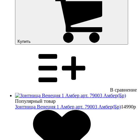
Купить
В сравнение
Популярный товар
Зонтница Венеция 1 Амбер арт. 79003 Амбер(Бр)
14990р