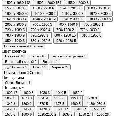
1500 х 1980
142
1500 х 2000
154
1550 х 2000
8
1550 х 2070
3
1560 х 2220
6
1590 х 2010
6
1600 х 1950
8
1600 х 2050
20
1610 х 2030
2
1610 х 3030
2
1620 х 2030
4
1620 х 3030
4
1640 х 2000
12
1640 х 3000
6
1800 х 2000
8
2000 х 2030
2
700 х 1930
3
700 х 1940
6
700 х 1950
1
720 х 1980
5
720 х 2020
4
750х1950
2
770 х 2000
8
780 х 1900
9
790х1920
1
800 х 1900
15
810 х 1950
8
850 х 1940
5
850 х 1950
6
920 х 2030
5
Показать еще 93
Скрыть
Цвет корпуса
Бежевый
10
Белый
10
Белый поры дерева
1
Бетон пайн белый
2
Вишня
11
Дуб Сонома
1
Орех
11
Черный
27
Показать еще 3
Скрыть
Цвет фасада
Ясень Ваниль
1
Ширина, мм
1000
17
1020
5
1030
3
1040
5
1050
2
1060
8
1070
3
1090
4
1110
6
1150
8
1270
3
1340
8
1360
2
1370
5
1375
5
1400
5
1430/1930
3
1450
12
1460
6
1470
3
1500
12
1510
22
1560
17
1575
5
1600
9
1620/2100
2
1635
2
1650
27
1660
26