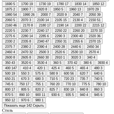
1690
5
1700
19
1730
19
1780
17
1830
14
1850
12
1875
2
1900
7
1920
8
1950
5
1960
13
1970
29
1980
54
1990
26
2000
7
2020
9
2040
7
2050
39
2060
5
2070
3
2100
14
2105
15
2130
4
2150
51
2160
46
2170
8
2180
17
2190
14
2200
22
2215
12
2220
5
2230
7
2240
17
2250
22
2260
20
2270
33
2275
6
2280
14
2285
6
2290
3
2300
40
2320
36
2330
2
2335
8
2340
47
2350
31
2355
6
2370
15
2375
7
2380
2
2390
4
2400
28
2440
6
2450
34
2460
4
2470
32
2500
3
2520
6
2530
10
2570
4
2600
8
2605
8
2660
30
2910
1
3020
3
340
4
350
43
3520
6
3530
4
360
5
370
42
380
6
3930
4
400
147
410
4
420
1
425
4
460
5
465
4
480
3
500
19
550
3
575
6
580
9
600
56
620
7
640
6
650
21
670
3
680
3
710
5
720
23
735
7
740
5
745
6
750
17
755
1
760
20
770
10
775
5
780
10
800
17
805
5
820
2
825
7
830
19
840
8
860
3
870
5
890
10
900
11
930
6
935
5
940
4
945
6
950
12
970
6
980
1
Показать еще 142
Скрыть
Стиль