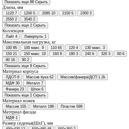
Показать еще 88
Скрыть
Длина, мм
1120
7
1200
5
2085
10
2150
5
2300
3
2550
2
3540
2
Показать еще 2
Скрыть
Коллекция
Лайт
4
Ливерпуль
1
Максимальная нагрузка, кг
100
85
100 макс.
9
110
65
120
4
130 макс.
3
150
21
150 макс.
10
160
8
180
3
240
6
320
3
60
6
80
16
90
2
Показать еще 9
Скрыть
Материал корпуса
ЛДСП
8
Массив бука
62
Массив/фанера/ДСП
1.2
k
МДФ
30
Металл
7
Фанера
23
Шпон
6
Показать еще 2
Скрыть
Материал ножек
Массив
155
Металл
198
Пластик
599
Материал фасада
МДФ
1
Размер сиденья(ШхГ), мм
490х430
12
500х480
48
550х350
2