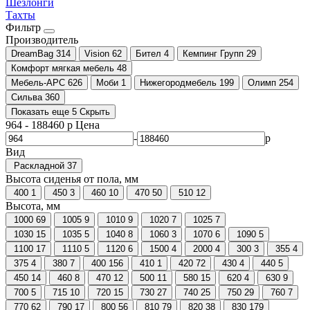
Шезлонги
Тахты
Фильтр
Производитель
DreamBag
314
Vision
62
Бител
4
Кемпинг Групп
29
Комфорт мягкая мебель
48
Мебель-АРС
626
Моби
1
Нижегородмебель
199
Олимп
254
Сильва
360
Показать еще 5
Скрыть
964
-
188460
р
Цена
-
р
Вид
Раскладной
37
Высота сиденья от пола, мм
400
1
450
3
460
10
470
50
510
12
Высота, мм
1000
69
1005
9
1010
9
1020
7
1025
7
1030
15
1035
5
1040
8
1060
3
1070
6
1090
5
1100
17
1110
5
1120
6
1500
4
2000
4
300
3
355
4
375
4
380
7
400
156
410
1
420
72
430
4
440
5
450
14
460
8
470
12
500
11
580
15
620
4
630
9
700
5
715
10
720
15
730
27
740
25
750
29
760
7
770
62
790
17
800
56
810
79
820
38
830
179