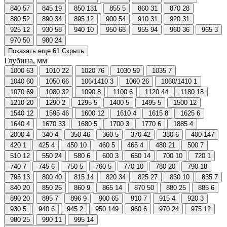
840
57
845
19
850
131
855
5
860
31
870
28
880
52
890
34
895
12
900
54
910
31
920
31
925
12
930
58
940
10
950
68
955
94
960
36
965
3
970
50
980
24
Показать еще 61
Скрыть
Глубина, мм
1000
63
1010
22
1020
76
1030
59
1035
7
1040
60
1050
66
106/1410
3
1060
26
1060/1410
1
1070
69
1080
32
1090
8
1100
6
1120
44
1180
18
1210
20
1290
2
1295
5
1400
5
1495
5
1500
12
1540
12
1595
46
1600
12
1610
4
1615
8
1625
6
1640
4
1670
33
1680
5
1700
3
1770
6
1885
4
2000
4
340
4
350
46
360
5
370
42
380
6
400
147
420
1
425
4
450
10
460
5
465
4
480
21
500
7
510
12
550
24
580
6
600
3
650
14
700
10
720
1
740
7
745
6
750
5
760
5
770
10
780
20
790
18
795
13
800
40
815
14
820
34
825
27
830
10
835
7
840
20
850
26
860
9
865
14
870
50
880
25
885
6
890
20
895
7
896
9
900
65
910
7
915
4
920
3
930
5
940
6
945
2
950
149
960
6
970
24
975
12
980
25
990
11
995
14