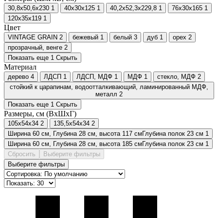
30,8х50,6х230
1
40х30х125
1
40,2х52,3х229,8
1
76х30х165
1
120x35x119
1
Цвет
VINTAGE GRAIN
2
бежевый
1
белый
3
дуб
1
орех
2
прозрачный, венге
2
Показать еще 1
Скрыть
Материал
дерево
4
ЛДСП
1
ЛДСП, МДФ
1
МДФ
1
стекло, МДФ
2
стойкий к царапинам, водоотталкивающий, ламинированный МДФ,
металл
2
Показать еще 1
Скрыть
Размеры, см (ВxШxГ)
105х54х34
2
135,5х54х34
2
Ширина 60 см, Глубина 28 см, высота 117 смГлубина полок 23 см
1
Ширина 60 см, Глубина 28 см, высота 185 смГлубина полок 23 см
1
Сбросить
Выберите фильтры
Выберите фильтры