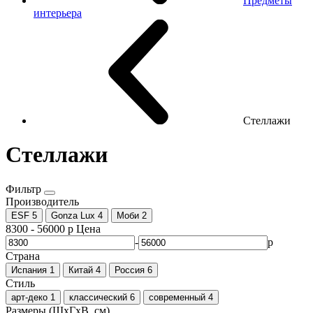
Предметы
интерьера
Стеллажи
Стеллажи
Фильтр
Производитель
ESF
5
Gonza Lux
4
Моби
2
8300
-
56000
р
Цена
-
р
Страна
Испания
1
Китай
4
Россия
6
Стиль
арт-деко
1
классический
6
современный
4
Размеры (ШхГхВ, см)