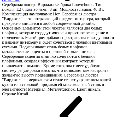
Серебряная люстра Вирджил Фабрика Louvrehome. Тип
цоколя: Е27. Кол-во ламп: 3 шт. Мощность лампы: 40 Вт.
Комплектация лампочками: Нет. Серебряная люстра
"Вирджил" – это потрясающий предмет интерьера, который
прекрасно впишется в любой современный дизайн.
Основным элементом этой люстры являются два белых
плафона, которые создадут мягкое и приятное освещение в
помещении. Белый цвет добавит пространства и воздушности
к вашему интерьеру и будет сочетаться с любыми цветовыми
схемами. Подчеркивают стиль белых плафонов,
металлические акценты в цветовой гамме – никель.
Серебряные акценты отлично сочетаются с белыми
плафонами, создавая эффектный контраст, который
привлекает внимание. Кроме того, она имеет удобную
систему регулировки высоты, что позволяет вам настроить
желаемую высоту подвешивания. Серебряная люстра
"Вирджил" в американском стиле станет украшением вашей
кухни или столовой, придавая ей максимальный стиль и
элегантность! Материал: Металл/хлопок. Цвет: никель.
Страна: Китай.