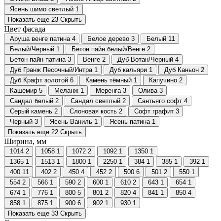
Ясень шимо светлый
1
Показать еще 23
Скрыть
Цвет фасада
Аруша венге патина
4
Белое дерево
3
Белый
11
Белый/Черный
1
Бетон пайн белый/Венге
2
Бетон пайн патина
3
Венге
2
Дуб Вотан/Черный
4
Дуб Гранж Песочный/Интра
1
Дуб кальяри
1
Дуб Каньон
2
Дуб Крафт золотой
6
Камень тёмный
1
Капучино
2
Кашемир
5
Меланж
1
Меренга
3
Олива
3
Сандал белый
2
Сандал светлый
2
Сантьяго софт
4
Серый камень
2
Слоновая кость
2
Софт графит
3
Черный
3
Ясень Ваниль
1
Ясень патина
1
Показать еще 22
Скрыть
Ширина, мм
1014
2
1058
1
1072
2
1092
1
1350
1
1365
1
1513
1
1800
1
2250
1
384
1
385
1
392
1
400
11
402
2
450
4
452
2
500
6
501
2
550
1
554
2
566
1
590
2
600
1
610
2
643
1
654
1
674
1
776
1
800
5
801
2
820
4
841
1
850
4
858
1
875
1
900
6
902
1
930
1
Показать еще 33
Скрыть