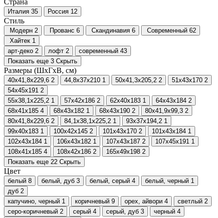
Страна
Италия
35
Россия
12
Стиль
Модерн
2
Прованс
6
Скандинавия
6
Современный
62
Хайтек
1
арт-деко
2
лофт
2
современный
43
Показать еще 3
Скрыть
Размеры (ШхГхВ, см)
40х41,8х229,6
2
44,8х37х210
1
50х41,3х205,2
2
51х43х170
2
54х45х191
2
55х38,1х225,2
1
57х42х186
2
62х40х183
1
64х43х184
2
68x41х185
4
68х43х182
1
68х43х190
2
80х41,9х99,3
2
80х41,8х229,6
2
84,1х38,1х225,2
1
93х37х194,2
1
99х40х183
1
100х42х145
2
101х43х170
2
101х43х184
1
102х43х184
1
106х43х182
1
107х43х187
2
107х45х191
1
108х41х185
4
108х42х186
2
165х49х198
2
Показать еще 22
Скрыть
Цвет
белый
8
белый, дуб
3
белый, серый
4
белый, черный
1
дуб
2
капучино, черный
1
коричневый
9
орех, айвори
4
светлый
2
серо-коричневый
2
серый
4
серый, дуб
3
черный
4