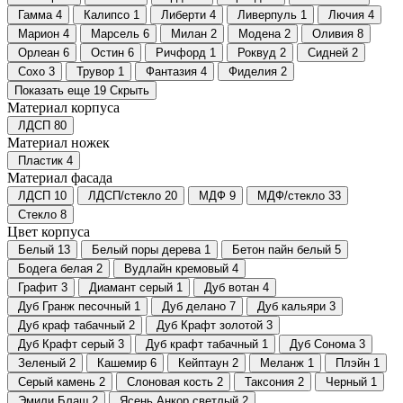
Гамма
4
Калипсо
1
Либерти
4
Ливерпуль
1
Лючия
4
Марион
4
Марсель
6
Милан
2
Модена
2
Оливия
8
Орлеан
6
Остин
6
Ричфорд
1
Роквуд
2
Сидней
2
Сохо
3
Трувор
1
Фантазия
4
Фиделия
2
Показать еще 19
Скрыть
Материал корпуса
ЛДСП
80
Материал ножек
Пластик
4
Материал фасада
ЛДСП
10
ЛДСП/стекло
20
МДФ
9
МДФ/стекло
33
Стекло
8
Цвет корпуса
Белый
13
Белый поры дерева
1
Бетон пайн белый
5
Бодега белая
2
Вудлайн кремовый
4
Графит
3
Диамант серый
1
Дуб вотан
4
Дуб Гранж песочный
1
Дуб делано
7
Дуб кальяри
3
Дуб краф табачный
2
Дуб Крафт золотой
3
Дуб Крафт серый
3
Дуб крафт табачный
1
Дуб Сонома
3
Зеленый
2
Кашемир
6
Кейптаун
2
Меланж
1
Плэйн
1
Серый камень
2
Слоновая кость
2
Таксония
2
Черный
1
Эмили Блаш
2
Ясень Анкор светлый
2