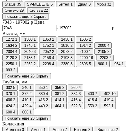
Status
35
SV-МЕБЕЛЬ
5
Бител
1
Диал
3
Моби
32
Олмеко
29
Сильва
22
Показать еще 2
Скрыть
7043
-
197002
р
Цена
-
р
Высота, мм
1272
1
1300
1
1353
1
1430
1
1505
2
1634
2
1745
1
1752
1
1816
2
1914
2
2000
4
2004
4
2040
3
2052
2
2072
2
2100
1
2105
2
2120
3
2135
1
2156
4
2198
3
2200
16
2203
2
2250
1
2252
2
2298
4
2380
3
2396
5
900
1
964
1
993
2
Показать еще 26
Скрыть
Глубина, мм
302
5
340
1
350
1
356
2
369
4
370
1
372
2
380
4
381
2
384
3
400
7
402
10
406
2
410
1
413
2
414
1
416
4
418
4
419
4
424
2
429
4
440
2
464
1
522
3
550
2
592
1
600
4
606
1
Показать еще 23
Скрыть
Коллекция
Аллегро
3
Амьен
1
Арден
7
Брандо
3
Валенсия
2