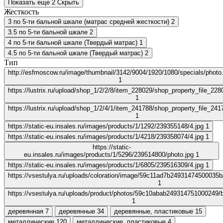
Показать еще 2
Скрыть
Жесткость
3 по 5-ти бальной шкале (матрас средней жесткости)
2
3.5 по 5-ти бальной шкале
2
4 по 5-ти бальной шкале (Твердый матрас)
1
4.5 по 5-ти бальной шкале (Твердый матрас)
2
Тип
http://esfmoscow.ru/image/thumbnail/3142/9004/1920/1080/specials/photo.
1
https://lustrix.ru/upload/shop_1/2/2/8/item_228029/shop_property_file_22
1
https://lustrix.ru/upload/shop_1/2/4/1/item_241788/shop_property_file_24
1
https://static-eu.insales.ru/images/products/1/1292/239355148/4.jpg
1
https://static-eu.insales.ru/images/products/1/4218/239358074/4.jpg
1
https://static-
eu.insales.ru/images/products/1/5296/239514800/photo.jpg
1
https://static-eu.insales.ru/images/products/1/6805/239516309/4.jpg
1
https://vsestulya.ru/uploads/coloration/image/59c11ad7b24931474500035b
1
https://vsestulya.ru/uploads/product/photos/59c10abab249314751000249/b
1
деревянная
7
деревянные
34
деревянные, пластиковые
15
металлические
120
металлические, пластиковые
4