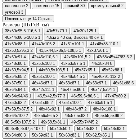
напольное
2
настенное
15
прямой
30
прямоугольный
2
угловой
3
Показать еще 14
Скрыть
Размеры (ШхГхВ, см)
38х50х95,5-116,5
1
40х57х79
1
40х30х125
1
40х44х86,5-108,5
1
40см х 40 см, Высота 40 см
1
41х50х88
1
41х49х105
2
41х51х101
1
41х48х88-110
1
41х50,5х95,3
2
41,5х44,5х86,5-108,5
1
42х37х61
1
42х50х91
4
42х46х110,5
1
42х50х101,5
2
42/58х45х47/83,5
2
43х48х80
1
43х53х108
1
43х53х97,5
1
44х38х84
8
44х50,5х94,5
1
44х50,5х103,5
1
45х37х65
1
45х52х88
1
45х54х85
2
45х51х100
1
45х48х84.5
3
45х46х91-112
2
46х37х50
1
46х46х87
1
46х53х87
1
46х53х97
1
46х61х88
6
46х64х94
1
46х42х111
1
46х47,5х86
1
46х47,5х94
1
46х54x94/46
1
46,5х42,5х77
3
46х59,5х86,5
1
47х47х80
2
47х50х92
2
47х51х98
2
47х51х100
1
47х60х91,5
1
47х59,5х87,5
2
48х46х92
1
48х48х87
2
48х49х100
1
48х64х100
2
48х56х86,5
2
48х57,5х82
1
48,5х55,5х99
2
48,5х56х107,5
2
49х58,5х81
1
49х55х74/45
2
49,3х45,8х87,5-107
1
50х40х50
1
50х48х82
1
50х48х93
1
50х54х80
3
50х59х93
1
50х60х83
1
50х62,5х85
1