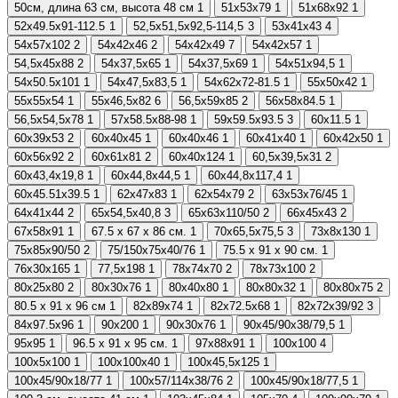
50см, длина 63 см, высота 48 см
1
51х53х79
1
51х68х92
1
52х49.5х91-112.5
1
52,5х51,5х92,5-114,5
3
53x41x43
4
54x57x102
2
54х42х46
2
54х42х49
7
54х42х57
1
54,5х45х88
2
54х37,5х65
1
54х37,5х69
1
54х51х94,5
1
54х50.5х101
1
54х47,5х83,5
1
54х62х72-81.5
1
55х50х42
1
55х55х54
1
55х46,5х82
6
56,5х59х85
2
56х58х84.5
1
56,5х54,5х78
1
57х58.5х88-98
1
59х59.5х93.5
3
60х11.5
1
60х39х53
2
60х40х45
1
60х40х46
1
60х41х40
1
60х42х50
1
60х56х92
2
60х61х81
2
60х40х124
1
60,5х39,5х31
2
60х43,4х19,8
1
60х44,8х44,5
1
60х44,8х117,4
1
60х45.51х39.5
1
62х47х83
1
62х54х79
2
63х53х76/45
1
64х41х44
2
65х54,5х40,8
3
65х63х110/50
2
66х45х43
2
67х58х91
1
67.5 х 67 х 86 см.
1
70х65,5х75,5
3
73х8х130
1
75х85х90/50
2
75/150х75х40/76
1
75.5 х 91 х 90 см.
1
76х30х165
1
77,5х198
1
78х74х70
2
78х73х100
2
80х25х80
2
80х30х76
1
80х40х80
1
80х80х32
1
80х80х75
2
80.5 х 91 х 96 см
1
82х89х74
1
82х72.5х68
1
82х72х39/92
3
84х97.5х96
1
90х200
1
90х30х76
1
90х45/90х38/79,5
1
95х95
1
96.5 х 91 х 95 см.
1
97х88х91
1
100х100
4
100х5х100
1
100х100х40
1
100х45,5х125
1
100х45/90х18/77
1
100х57/114х38/76
2
100х45/90х18/77,5
1