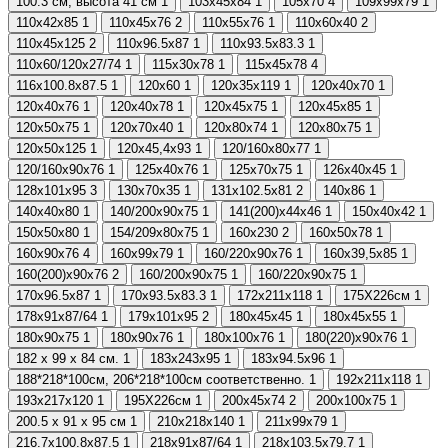
100.3 см, высота 41 см
1
103х45х84
1
105х70
4
109х99х79
1
110х42х85
1
110х45х76
2
110х55х76
1
110х60х40
2
110х45х125
2
110х96.5х87
1
110х93.5х83.3
1
110х60/120х27/74
1
115х30х78
1
115х45х78
4
116х100.8х87.5
1
120х60
1
120x35x119
1
120х40х70
1
120х40х76
1
120х40х78
1
120х45х75
1
120х45х85
1
120х50х75
1
120х70х40
1
120х80х74
1
120х80х75
1
120х50х125
1
120х45,4х93
1
120/160х80х77
1
120/160х90х76
1
125х40х76
1
125х70х75
1
126x40x45
1
128х101х95
3
130х70х35
1
131х102.5х81
2
140х86
1
140х40х80
1
140/200х90х75
1
141(200)х44х46
1
150х40х42
1
150х50х80
1
154/209х80х75
1
160х230
2
160х50х78
1
160х90х76
4
160х99х79
1
160/220x90x76
1
160х39,5х85
1
160(200)х90x76
2
160/200х90х75
1
160/220х90х75
1
170х96.5х87
1
170х93.5х83.3
1
172х211х118
1
175Х226см
1
178х91х87/64
1
179х101х95
2
180х45х45
1
180х45х55
1
180х90х75
1
180х90х76
1
180х100х76
1
180(220)х90x76
1
182 х 99 х 84 см.
1
183х243х95
1
183х94.5х96
1
188*218*100см, 206*218*100см соответственно.
1
192х211х118
1
193х217х120
1
195Х226см
1
200х45х74
2
200х100х75
1
200.5 х 91 х 95 см
1
210х218х140
1
211х99х79
1
216.7х100.8х87.5
1
218х91х87/64
1
218х103.5х79.7
1